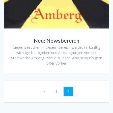
Neu: Newsbereich
Lieber Besucher, in diesem Bereich werdet ihr künftig
wichtige Neuikgeiten und Ankündigungen von der
Stadtwache Amberg 1995 e. V. lesen. Also schaut´s gern
öfter Vorbei!
Beitragsnavigation
Seite
Seite
1
2